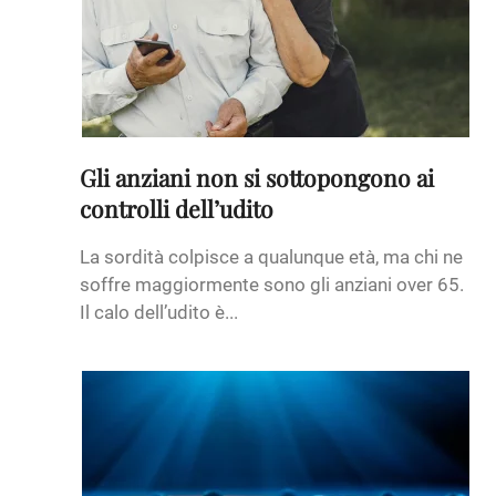
Gli anziani non si sottopongono ai
controlli dell’udito
La sordità colpisce a qualunque età, ma chi ne
soffre maggiormente sono gli anziani over 65.
Il calo dell’udito è...