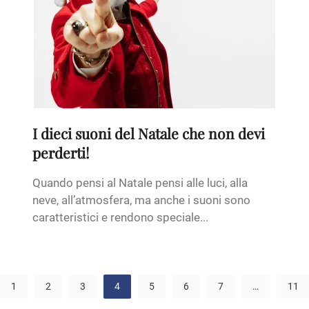
I dieci suoni del Natale che non devi
perderti!
Quando pensi al Natale pensi alle luci, alla
neve, all’atmosfera, ma anche i suoni sono
caratteristici e rendono speciale...
1
2
3
4
5
6
7
…
11