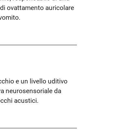
 di ovattamento auricolare
vomito.
hio e un livello uditivo
iva neurosensoriale da
cchi acustici.