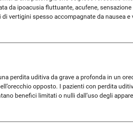
ata da ipoacusia fluttuante, acufene, sensazione
di di vertigini spesso accompagnate da nausea e 
na perdita uditiva da grave a profonda in un orecc
ll’orecchio opposto. I pazienti con perdita udit
no benefici limitati o nulli dall’uso degli appare