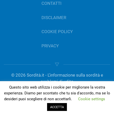
CONTATTI
DISCLAIMER
COOKIE POLICY
PRIVACY
©
2026
Sordità.it - L'informazione sulla sordità e
problemi di udito
Questo sito web utilizza i cookie per migliorare la vostra
gestito da Del Bo Tecnologia per l’ascolto | P.IVA
esperienza. Diamo per scontato che tu sia d'accordo, ma se lo
01189420050
desideri puoi scegliere di non accettarli.
Cookie settings
ACCETTA