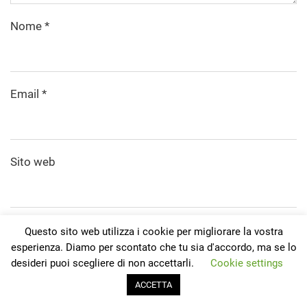
Nome
*
Email
*
Sito web
Salva il mio nome, email e sito web in questo
Questo sito web utilizza i cookie per migliorare la vostra
browser per la prossima volta che commento.
esperienza. Diamo per scontato che tu sia d'accordo, ma se lo
desideri puoi scegliere di non accettarli.
Cookie settings
Invia commento
ACCETTA