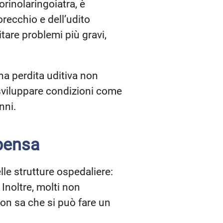
rinolaringoiatra, è
’orecchio e dell’udito
itare problemi più gravi,
na perdita uditiva non
 sviluppare condizioni come
nni.
 pensa
lle strutture ospedaliere:
Inoltre, molti non
on sa che si può fare un