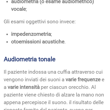
audiometria (o esame audiometrico)
vocale
;
Gli esami oggettivi sono invece:
impedenzometria
;
otoemissioni acustiche
.
Audiometria tonale
Il paziente indossa una cuffia attraverso cui
vengono inviati dei suoni a
varie frequenze
e
a
varie intensità
per ciascun orecchio. Al
paziente viene chiesto di alzare la mano non
appena percepisce il suono. il risultato delle
risposte fornite dal paziente, suono per