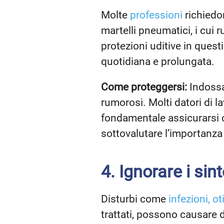
Molte
professioni
richiedo
martelli pneumatici, i cui
protezioni uditive in quest
quotidiana e prolungata.
Come proteggersi:
Indossa
rumorosi. Molti datori di 
fondamentale assicurarsi c
sottovalutare l’importanza
4. Ignorare i sin
Disturbi come
infezioni, ot
trattati, possono causare 