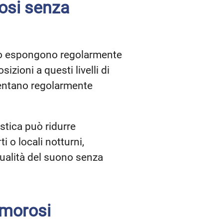
osi senza
dino espongono regolarmente
zioni a questi livelli di
uentano regolarmente
ustica può ridurre
 o locali notturni,
qualità del suono senza
rumorosi