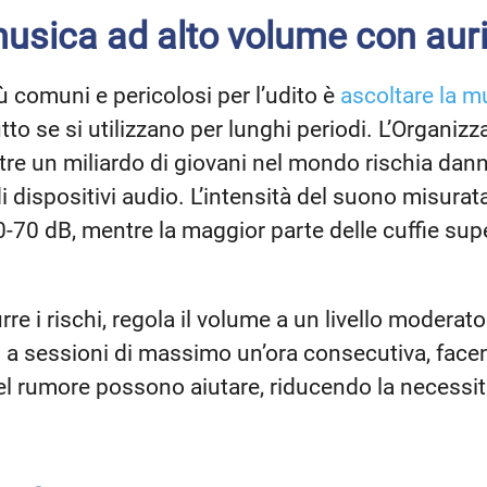
musica ad alto volume con auric
 comuni e pericolosi per l’udito è
ascoltare la m
tutto se si utilizzano per lunghi periodi. L’Organi
tre un miliardo di giovani nel mondo rischia dann
 dispositivi audio. L’intensità del suono misurat
-70 dB, mentre la maggior parte delle cuffie sup
rre i rischi, regola il volume a un livello moderat
o a sessioni di massimo un’ora consecutiva, face
el rumore possono aiutare, riducendo la necessità