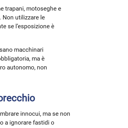
me trapani, motoseghe e
 Non utilizzare le
nte se l’esposizione è
usano macchinari
obbligatoria, ma è
voro autonomo, non
’orecchio
embrare innocui, ma se non
 a ignorare fastidi o