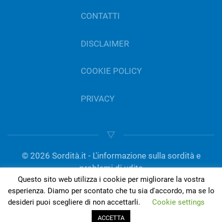
CONTATTI
DISCLAIMER
COOKIE POLICY
PRIVACY
©
2026
Sordità.it - L'informazione sulla sordità e
problemi di udito
Questo sito web utilizza i cookie per migliorare la vostra
gestito da Del Bo Tecnologia per l’ascolto | P.IVA
esperienza. Diamo per scontato che tu sia d'accordo, ma se lo
01189420050
desideri puoi scegliere di non accettarli.
Cookie settings
ACCETTA