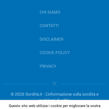
CHI SIAMO
CONTATTI
DISCLAIMER
COOKIE POLICY
PRIVACY
©
2026
Sordità.it - L'informazione sulla sordità e
problemi di udito
Questo sito web utilizza i cookie per migliorare la vostra
gestito da Del Bo Tecnologia per l’ascolto | P.IVA