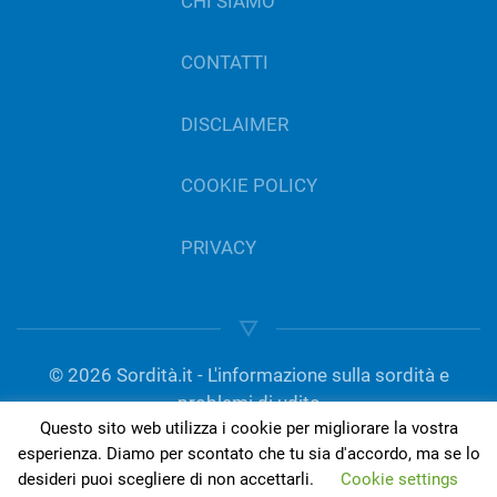
CHI SIAMO
CONTATTI
DISCLAIMER
COOKIE POLICY
PRIVACY
©
2026
Sordità.it - L'informazione sulla sordità e
problemi di udito
Questo sito web utilizza i cookie per migliorare la vostra
gestito da Del Bo Tecnologia per l’ascolto | P.IVA
esperienza. Diamo per scontato che tu sia d'accordo, ma se lo
01189420050
desideri puoi scegliere di non accettarli.
Cookie settings