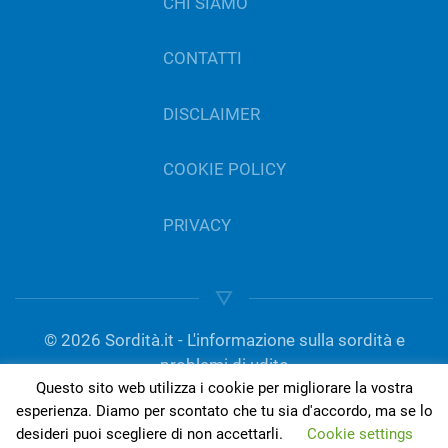
CHI SIAMO
CONTATTI
DISCLAIMER
COOKIE POLICY
PRIVACY
©
2026
Sordità.it - L'informazione sulla sordità e
problemi di udito
Questo sito web utilizza i cookie per migliorare la vostra
gestito da Del Bo Tecnologia per l’ascolto | P.IVA
esperienza. Diamo per scontato che tu sia d'accordo, ma se lo
01189420050
desideri puoi scegliere di non accettarli.
Cookie settings