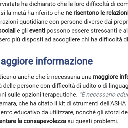
rvistate ha dichiarato che le loro difficoltà di 
si la metà ha riferito che
ne risentono le relazion
nterazioni quotidiane con persone diverse dai propr
sociali
e gli
eventi
possono essere stressanti e al
ssero più disposti ad accogliere chi ha difficoltà
maggiore informazione
indicano anche che è necessaria una
maggiore info
à delle persone con difficoltà di udito o di lingua
oni sulle opzioni terapeutiche.
“È necessario educ
ra, che ha citato il kit di strumenti dell’ASHA s
to educativo da utilizzare, nonché gli sforzi de
ntare la consapevolezza
su questi problemi.