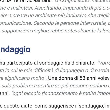
ll’ASHA Tena McNamara.
“Gli stigmi sono inaccet
ione e malintesi. Ascoltando, imparando di più e c
ire a creare un ambiente più inclusivo che migliori
comunicazione. Secondo le persone intervistate, 
supposizioni migliorerebbe notevolmente la loro
ondaggio
ha partecipato al sondaggio ha dichiarato:
“Vorr
in cui le mie difficoltà di linguaggio o di parola 
a significano molto”
. Una donna di 53 anni vole
 solo problemi a sentire se più persone parlan
 anni,
“ogni piccolo riconoscimento è molto impor
 questo aiuto, come suggerisce il sondaggio, in 