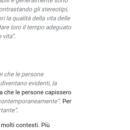
tabili e generalmente sono
ontrastando gli stereotipi,
 la qualità della vita delle
dare loro il tempo adeguato
 vita”
.
ei che le persone
diventano evidenti, la
va che le persone capissero
o contemporaneamente”
. Per
tante”
.
molti contesti. Più