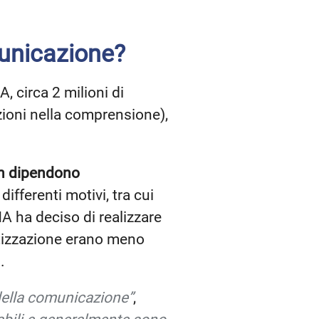
municazione?
 circa 2 milioni di
zioni nella comprensione),
n dipendono
ifferenti motivi, tra cui
A ha deciso di realizzare
atizzazione erano meno
.
 della comunicazione”
,