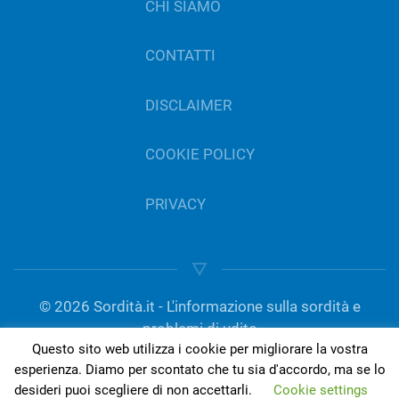
CHI SIAMO
CONTATTI
DISCLAIMER
COOKIE POLICY
PRIVACY
©
2026
Sordità.it - L'informazione sulla sordità e
problemi di udito
Questo sito web utilizza i cookie per migliorare la vostra
gestito da Del Bo Tecnologia per l’ascolto | P.IVA
esperienza. Diamo per scontato che tu sia d'accordo, ma se lo
01189420050
desideri puoi scegliere di non accettarli.
Cookie settings