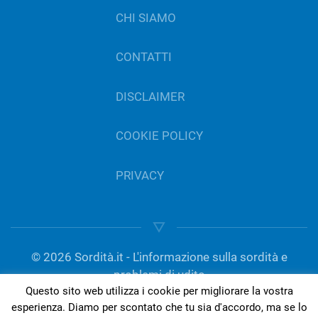
CHI SIAMO
CONTATTI
DISCLAIMER
COOKIE POLICY
PRIVACY
©
2026
Sordità.it - L'informazione sulla sordità e
problemi di udito
Questo sito web utilizza i cookie per migliorare la vostra
gestito da Del Bo Tecnologia per l’ascolto | P.IVA
esperienza. Diamo per scontato che tu sia d'accordo, ma se lo
01189420050