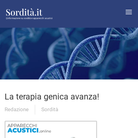
La terapia genica avanza!
Redazione
Sordità