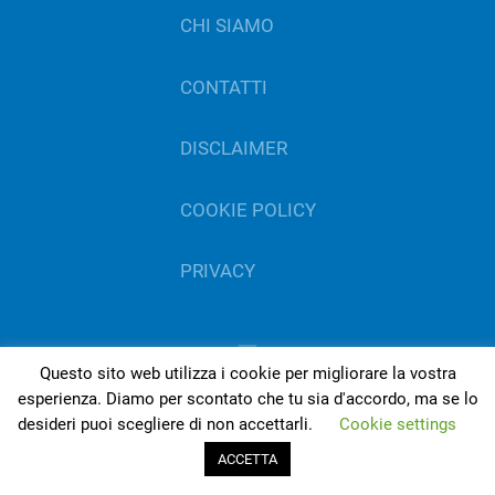
CHI SIAMO
CONTATTI
DISCLAIMER
COOKIE POLICY
PRIVACY
Questo sito web utilizza i cookie per migliorare la vostra
©
2026
Sordità.it - L'informazione sulla sordità e
esperienza. Diamo per scontato che tu sia d'accordo, ma se lo
desideri puoi scegliere di non accettarli.
Cookie settings
problemi di udito
gestito da Del Bo Tecnologia per l’ascolto | P.IVA
ACCETTA
01189420050