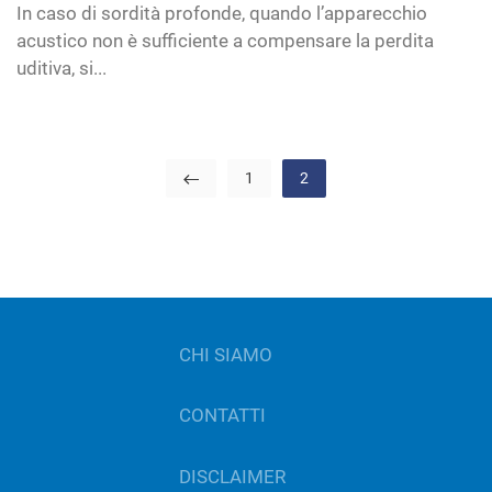
In caso di sordità profonde, quando l’apparecchio
acustico non è sufficiente a compensare la perdita
uditiva, si...
1
2
CHI SIAMO
CONTATTI
DISCLAIMER