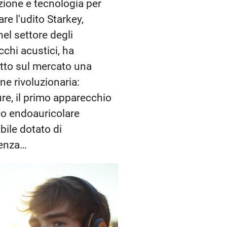
ione e tecnologia per
are l'udito Starkey,
nel settore degli
chi acustici, ha
tto sul mercato una
ne rivoluzionaria:
re, il primo apparecchio
co endoauricolare
abile dotato di
genza…