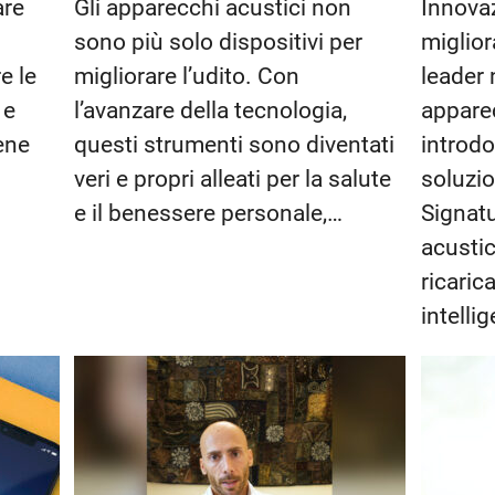
are
Gli apparecchi acustici non
Innovaz
sono più solo dispositivi per
miglior
e le
migliorare l’udito. Con
leader 
 e
l’avanzare della tecnologia,
apparec
ene
questi strumenti sono diventati
introdo
veri e propri alleati per la salute
soluzio
e il benessere personale,…
Signatu
acusti
ricaric
intelli