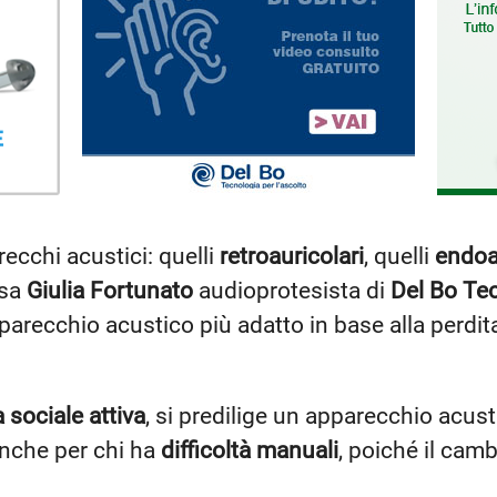
recchi acustici: quelli
retroauricolari
, quelli
endoa
ssa
Giulia Fortunato
audioprotesista di
Del Bo Tec
arecchio acustico più adatto in base alla perdita u
a sociale attiva
, si predilige un apparecchio acusti
anche per chi ha
difficoltà manuali
, poiché il camb