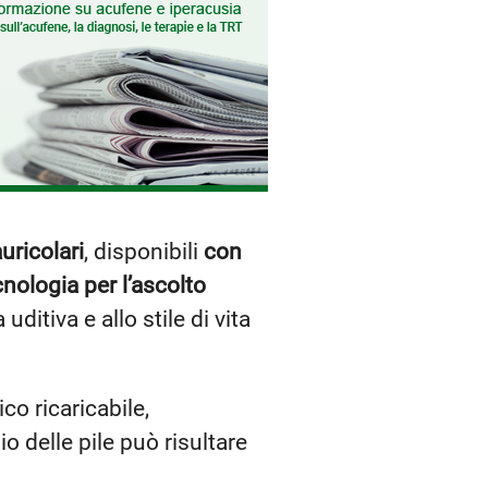
uricolari
, disponibili
con
nologia per l’ascolto
ditiva e allo stile di vita
co ricaricabile,
io delle pile può risultare