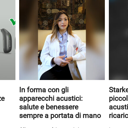
In forma con gli
Starke
ze
apparecchi acustici:
picco
salute e benessere
acust
sempre a portata di mano
ricari