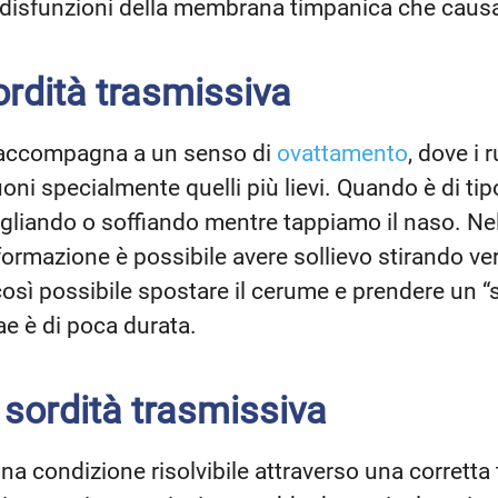
 disfunzioni della membrana timpanica che caus
sordità trasmissiva
i accompagna a un senso di
ovattamento
, dove i 
uoni specialmente quelli più lievi. Quando è di ti
igliando o soffiando mentre tappiamo il naso. Ne
ormazione è possibile avere sollievo stirando ver
 così possibile spostare il cerume e prendere un “
rae è di poca durata.
a sordità trasmissiva
una condizione risolvibile attraverso una corretta