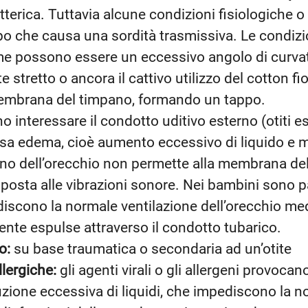
tterica. Tuttavia alcune condizioni fisiologiche 
o che causa una sordità trasmissiva. Le condizi
ume possono essere un eccessivo angolo di curvat
stretto o ancora il cattivo utilizzo del cotton fi
membrana del timpano, formando un tappo.
o interessare il condotto uditivo esterno (otiti e
causa edema, cioè aumento eccessivo di liquido e 
no dell’orecchio non permette alla membrana del
posta alle vibrazioni sonore. Nei bambini sono p
ediscono la normale ventilazione dell’orecchio med
ente espulse attraverso il condotto tubarico.
o:
su base traumatica o secondaria ad un’otite
llergiche:
gli agenti virali o gli allergeni provoc
ione eccessiva di liquidi, che impediscono la no