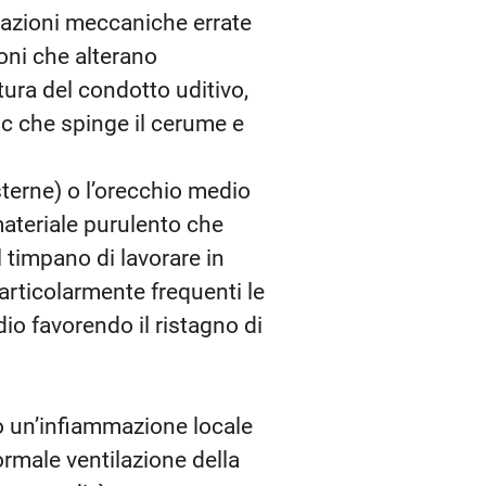
o azioni meccaniche errate
oni che alterano
ura del condotto uditivo,
oc che spinge il cerume e
sterne) o l’orecchio medio
materiale purulento che
 timpano di lavorare in
articolarmente frequenti le
io favorendo il ristagno di
ano un’infiammazione locale
rmale ventilazione della