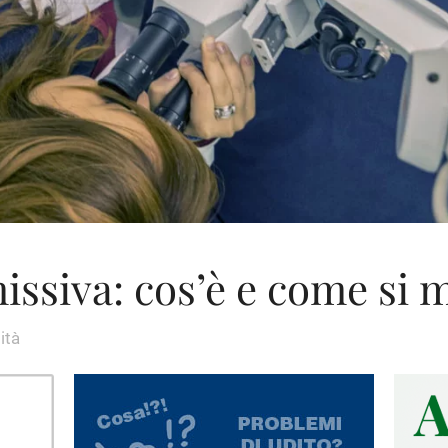
issiva: cos’è e come si 
ità