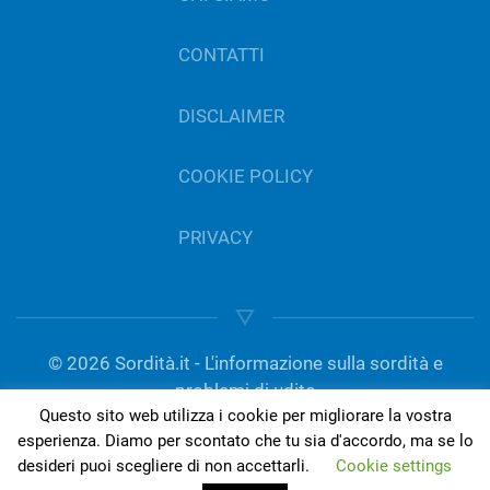
CONTATTI
DISCLAIMER
COOKIE POLICY
PRIVACY
©
2026
Sordità.it - L'informazione sulla sordità e
problemi di udito
Questo sito web utilizza i cookie per migliorare la vostra
gestito da Del Bo Tecnologia per l’ascolto | P.IVA
esperienza. Diamo per scontato che tu sia d'accordo, ma se lo
01189420050
desideri puoi scegliere di non accettarli.
Cookie settings