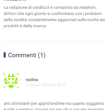
La redazione di sordita.it è composta da redattori,
dottori che ogni giorno si confrontano con i problemi
della sordità, costantemente aggiornati sulle novità dei
prodotti e della ricerca.
Commenti (1)
R
isolina
6 Agosto 2025 alle 06:51
artt.stimolanti per approfondirhe ma quanto suggerito
è utile a genitori, giovani ma per chi è con età avanzata