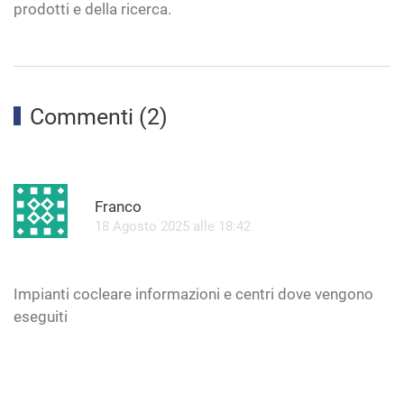
prodotti e della ricerca.
Commenti (2)
R
Franco
18 Agosto 2025 alle 18:42
Impianti cocleare informazioni e centri dove vengono
eseguiti