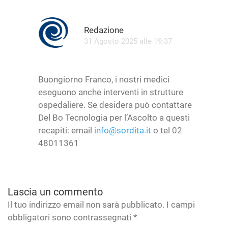
Rispo
Redazione
31 Agosto 2025 alle 19:37
Buongiorno Franco, i nostri medici
eseguono anche interventi in strutture
ospedaliere. Se desidera può contattare
Del Bo Tecnologia per l’Ascolto a questi
recapiti: email
info@sordita.it
o tel 02
48011361
Lascia un commento
Il tuo indirizzo email non sarà pubblicato. I campi
obbligatori sono contrassegnati
*