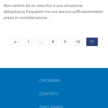
Non sentire da un orecchio è una situazione
abbastanza frequente ma non ancora sufficientemente
presa in considerazione...
1
…
8
9
10
11
CHI SIAMO
CONTATTI
DISCLAIMER