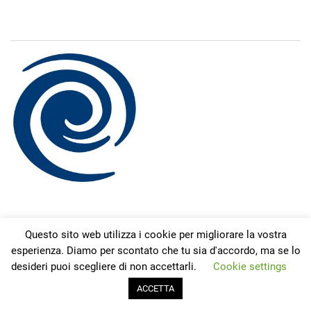
Redazione
Questo sito web utilizza i cookie per migliorare la vostra
La redazione di sordita.it è composta da redattori,
esperienza. Diamo per scontato che tu sia d'accordo, ma se lo
dottori che ogni giorno si confrontano con i problemi
desideri puoi scegliere di non accettarli.
Cookie settings
della sordità, costantemente aggiornati sulle novità dei
ACCETTA
prodotti e della ricerca.