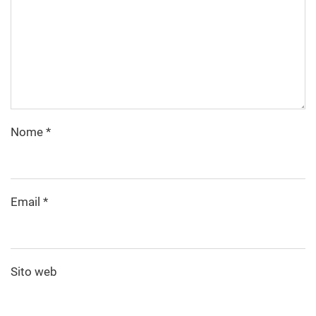
Nome
*
Email
*
Sito web
Salva il mio nome, email e sito web in questo
browser per la prossima volta che commento.
Invia commento