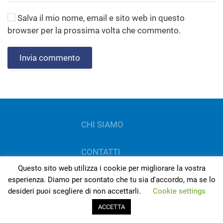
CHI SIAMO
CONTATTI
DISCLAIMER
COOKIE POLICY
PRIVACY
Questo sito web utilizza i cookie per migliorare la vostra
esperienza. Diamo per scontato che tu sia d'accordo, ma se lo
desideri puoi scegliere di non accettarli.
Cookie settings
ACCETTA
©
2026
Sordità.it - L'informazione sulla sordità e