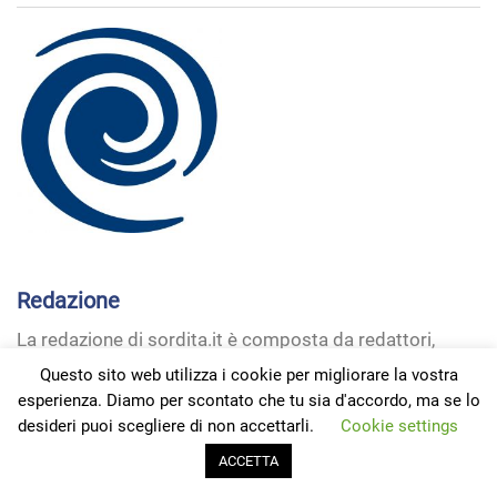
Redazione
La redazione di sordita.it è composta da redattori,
dottori che ogni giorno si confrontano con i problemi
Questo sito web utilizza i cookie per migliorare la vostra
della sordità, costantemente aggiornati sulle novità dei
esperienza. Diamo per scontato che tu sia d'accordo, ma se lo
prodotti e della ricerca.
desideri puoi scegliere di non accettarli.
Cookie settings
ACCETTA