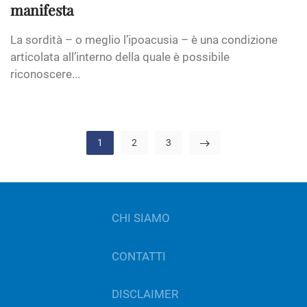
manifesta
La sordità – o meglio l’ipoacusia – è una condizione
articolata all’interno della quale è possibile
riconoscere...
1
2
3
CHI SIAMO
CONTATTI
DISCLAIMER