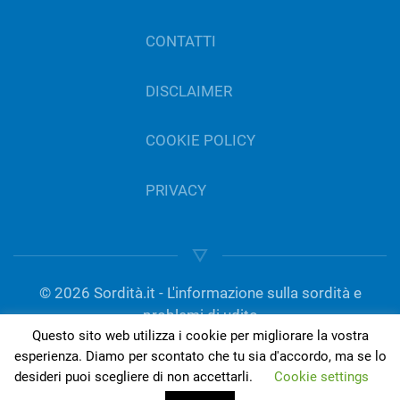
CONTATTI
DISCLAIMER
COOKIE POLICY
PRIVACY
©
2026
Sordità.it - L'informazione sulla sordità e
problemi di udito
Questo sito web utilizza i cookie per migliorare la vostra
gestito da Del Bo Tecnologia per l’ascolto | P.IVA
esperienza. Diamo per scontato che tu sia d'accordo, ma se lo
01189420050
desideri puoi scegliere di non accettarli.
Cookie settings