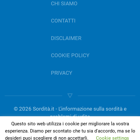
CHI SIAMO
CONTATTI
DISCLAIMER
COOKIE POLICY
PRIVACY
©
2026
Sordità.it - L'informazione sulla sordità e
problemi di udito
Questo sito web utilizza i cookie per migliorare la vostra
gestito da Del Bo Tecnologia per l’ascolto | P.IVA
esperienza. Diamo per scontato che tu sia d'accordo, ma se lo
01189420050
desideri puoi scegliere di non accettarli.
Cookie settings