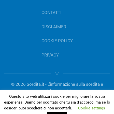
CONTATTI
DISCLAIMER
COOKIE POLICY
PRIVACY
©
2026
Sordità.it - L'informazione sulla sordità e
problemi di udito
Questo sito web utilizza i cookie per migliorare la vostra
gestito da Del Bo Tecnologia per l’ascolto | P.IVA
esperienza. Diamo per scontato che tu sia d'accordo, ma se lo
01189420050
desideri puoi scegliere di non accettarli.
Cookie settings